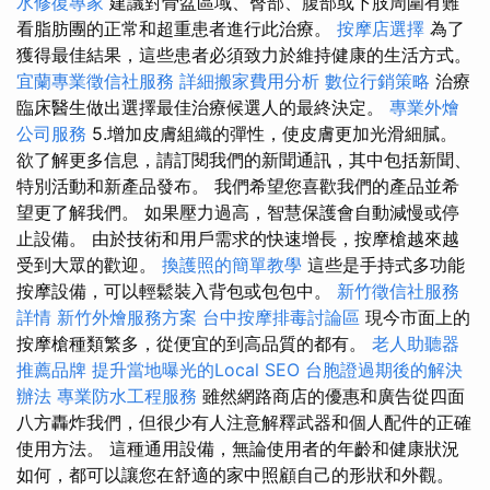
水修復專家
建議對骨盆區域、臀部、腹部或下肢周圍有難
看脂肪團的正常和超重患者進行此治療。
按摩店選擇
為了
獲得最佳結果，這些患者必須致力於維持健康的生活方式。
宜蘭專業徵信社服務
詳細搬家費用分析
數位行銷策略
治療
臨床醫生做出選擇最佳治療候選人的最終決定。
專業外燴
公司服務
5.增加皮膚組織的彈性，使皮膚更加光滑細膩。
欲了解更多信息，請訂閱我們的新聞通訊，其中包括新聞、
特別活動和新產品發布。 我們希望您喜歡我們的產品並希
望更了解我們。 如果壓力過高，智慧保護會自動減慢或停
止設備。 由於技術和用戶需求的快速增長，按摩槍越來越
受到大眾的歡迎。
換護照的簡單教學
這些是手持式多功能
按摩設備，可以輕鬆裝入背包或包包中。
新竹徵信社服務
詳情
新竹外燴服務方案
台中按摩排毒討論區
現今市面上的
按摩槍種類繁多，從便宜的到高品質的都有。
老人助聽器
推薦品牌
提升當地曝光的Local SEO
台胞證過期後的解決
辦法
專業防水工程服務
雖然網路商店的優惠和廣告從四面
八方轟炸我們，但很少有人注意解釋武器和個人配件的正確
使用方法。 這種通用設備，無論使用者的年齡和健康狀況
如何，都可以讓您在舒適的家中照顧自己的形狀和外觀。