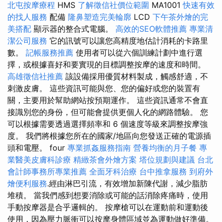
北屯按摩療程
HMS
了解徵信社價位範圍
MA1001
快速有效
的找人服務
配備
隆鼻塑造完美輪廓
LCD
下午茶外燴的完
美搭配
顯示器的整合式電腦。
高效的SEO軟體推薦
專業清
潔公司服務
它的訊號可以讓您高精度地估計消耗的卡路里
數。
記帳服務推薦
使用者可以從六個訓練計劃中進行選
擇，或根據喜好和要實現的目標調整按摩的速度和時間。
高雄徵信社推薦
該設備採用優質材料製成，觸感舒適，不
刺激皮膚。 這些資訊可能與您、您的偏好或您的裝置有
關，主要用於幫助網站按預期運作。 這些資訊通常不會直
接識別您的身份，但可能會提供更個人化的網路體驗。 您
可以根據需要透過選擇頻率和 6 個速度等級來調整按摩強
度。 我們將根據您所在的國家/地區向您發送正確的電源插
頭和電壓。 four
專業抓姦服務指南
營養均衡的月子餐
專
業醫美皮膚科診療
精緻茶會外燴方案
塔位規劃與建議
台北
會計師事務所專業推薦
全面牙科治療
台中推拿服務
到府外
燴便利服務
.經由淋巴引流，有效增加新陳代謝，減少脂肪
堆積。 當我們感到想要消除或可能的話消除疼痛時，使用
手動按摩器是合乎邏輯的。 按摩槍可以在運動前和運動後
使用，因為壓力脈衝可以按摩身體區域並為運動做好準備。