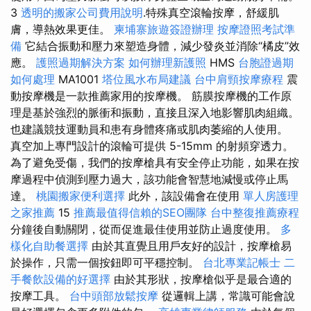
3
透明的搬家公司費用說明
.特殊真空滾輪按摩，舒緩肌
膚，導熱效果更佳。
柬埔寨旅遊簽證辦理
按摩證照考試準
備
它結合振動和壓力來塑造身體，減少發炎並消除“橘皮”效
應。
護照過期解決方案
如何辦理新護照
HMS
台胞證過期
如何處理
MA1001
塔位風水布局建議
台中肩頸按摩療程
震
動按摩機是一款推薦家用的按摩機。 筋膜按摩機的工作原
理是基於強烈的脈衝和振動，直接且深入地影響肌肉組織。
也建議競技運動員和患有身體疼痛或肌肉萎縮的人使用。
真空加上專門設計的滾輪可提供 5-15mm 的射頻穿透力。
為了避免受傷，我們的按摩槍具有安全停止功能，如果在按
摩過程中偵測到壓力過大，該功能會智慧地減慢或停止馬
達。
桃園搬家便利選擇
此外，該設備會在使用
單人房護理
之家推薦
15
推薦最值得信賴的SEO團隊
台中整復推薦療程
分鐘後自動關閉，從而促進最佳使用並防止過度使用。
多
樣化自助餐選擇
由於其直覺且用戶友好的設計，按摩槍易
於操作，只需一個按鈕即可平穩控制。
台北專業記帳士
二
手餐飲設備的好選擇
由於其形狀，按摩槍似乎是最合適的
按摩工具。
台中頭部放鬆按摩
從邏輯上講，常識可能會說