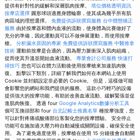
提供有針對性的緩解和深層肌肉按摩。
塔位價格透明資訊
按摩店選擇
圓形球頭適應身體輪廓，使其成為幾乎所有肌
肉區域的理想選擇。
免費提供訴狀撰寫服務
台中體態矯正
服務
由於按摩器和體內血液的流動，使身體為比賽做好了
充分的準備，因此運動員可以不做伸展運動，而使用按摩
槍。
分析漏水原因的專家
免費提供訴狀撰寫服務
中醫推拿
技術
運動前按摩是合適的，因為壓力脈衝深入肌肉組織，
從而使其升溫並開始血液流動。
專業會計公司服務
快速打
掃技巧
您也可以在體力活動後使用按摩槍來加速肌肉恢
復。 點擊以下類別，詳細了解我們如何在本網站上使用
Cookie 並封鎖設定非必要的 Cookie。 但是，這樣做可能
會影響您的網站和我們提供的服務。 這款小巧輕巧的設備
提供強大的按摩功能，有助於改善血液流動、緩解緊張並促
進肌肉恢復。 透過 four
Google Analytics數據分析工具
個可互換頭部和 four
台北記帳士推薦名單
種按摩強度，您
可以針對疼痛或酸痛部位客製化您的按摩體驗。 安全停止
功能可在施加過大壓力時自動減慢或關閉設備，確保安全使
用。 為了避免過度使用，按摩槍在使用 15 分鐘後會自動關