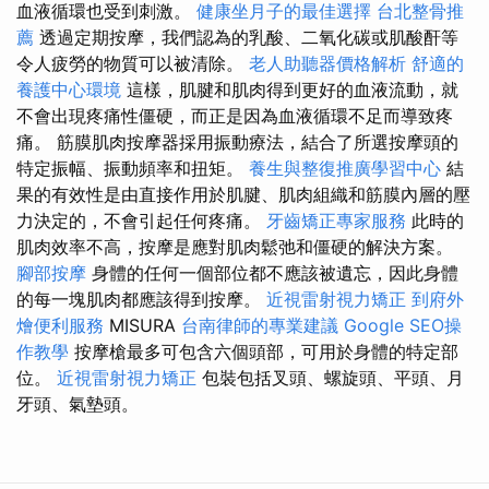
血液循環也受到刺激。
健康坐月子的最佳選擇
台北整骨推
薦
透過定期按摩，我們認為的乳酸、二氧化碳或肌酸酐等
令人疲勞的物質可以被清除。
老人助聽器價格解析
舒適的
養護中心環境
這樣，肌腱和肌肉得到更好的血液流動，就
不會出現疼痛性僵硬，而正是因為血液循環不足而導致疼
痛。 筋膜肌肉按摩器採用振動療法，結合了所選按摩頭的
特定振幅、振動頻率和扭矩。
養生與整復推廣學習中心
結
果的有效性是由直接作用於肌腱、肌肉組織和筋膜內層的壓
力決定的，不會引起任何疼痛。
牙齒矯正專家服務
此時的
肌肉效率不高，按摩是應對肌肉鬆弛和僵硬的解決方案。
腳部按摩
身體的任何一個部位都不應該被遺忘，因此身體
的每一塊肌肉都應該得到按摩。
近視雷射視力矯正
到府外
燴便利服務
MISURA
台南律師的專業建議
Google SEO操
作教學
按摩槍最多可包含六個頭部，可用於身體的特定部
位。
近視雷射視力矯正
包裝包括叉頭、螺旋頭、平頭、月
牙頭、氣墊頭。