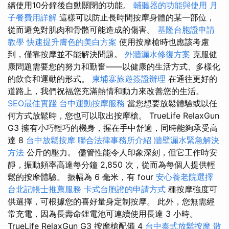
續使用10分鐘後自動關閉的功能。
輔聽器的功能與使用
月
子餐費用詳解
這樣可以防止長時間按摩身體的某一部位，
從而避免對肌肉和骨骼可能造成的傷害。
基隆台胞證申請
教學
快速提升膚色的美白方案
使用按摩槍時也應該考慮
到，僅靠按摩並不能解決問題。
外牆漏水修復方案
克服健
康問題需要您的努力和勤奮——以健康的生活方式、多樣化
的飲食和運動的形式。
柬埔寨旅遊簽證辦理
在通往更好的
道路上，我們祝福您充滿熱情和動力來改善您的生活。
SEO最佳實踐
台中運動按摩服務
當您想要放鬆體驗或以任
何方式放鬆時，您也可以取出按摩槍。 TrueLife RelaxGun
G3 擁有小巧輕巧的機身，握在手中舒適，同時能夠承受高
達 8
台中放鬆按摩
聯合法律事務所介紹
牆壁漏水緊急解決
方法
公斤的壓力。 儘管性能令人印象深刻，但它工作時安
靜，振動頻率高達每分鐘 2,850 次，從而為每個人提供輕
鬆的按摩體驗。 振幅為 6 毫米，有 four
安心養老院選擇
台北記帳士推薦服務
卡式台胞證的申請方式
種按摩強度可
供選擇，可根據您的喜好量身定制按摩。 此外，您無需經
常充電，因為長壽命鋰電池可連續使用長達 ​​3 小時。
TrueLife RelaxGun G3 按摩槍配備 4
台中泰式放鬆按摩
散