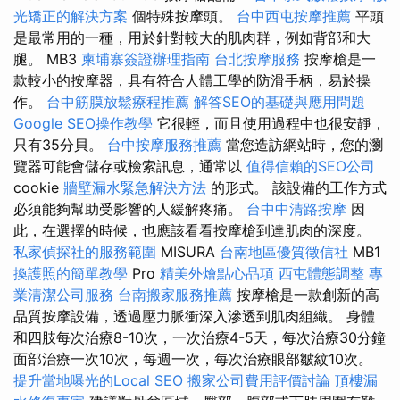
光矯正的解決方案
個特殊按摩頭。
台中西屯按摩推薦
平頭
是最常用的一種，用於針對較大的肌肉群，例如背部和大
腿。 MB3
柬埔寨簽證辦理指南
台北按摩服務
按摩槍是一
款較小的按摩器，具有符合人體工學的防滑手柄，易於操
作。
台中筋膜放鬆療程推薦
解答SEO的基礎與應用問題
Google SEO操作教學
它很輕，而且使用過程中也很安靜，
只有35分貝。
台中按摩服務推薦
當您造訪網站時，您的瀏
覽器可能會儲存或檢索訊息，通常以
值得信賴的SEO公司
cookie
牆壁漏水緊急解決方法
的形式。 該設備的工作方式
必須能夠幫助受影響的人緩解疼痛。
台中中清路按摩
因
此，在選擇的時候，也應該看看按摩槍到達肌肉的深度。
私家偵探社的服務範圍
MISURA
台南地區優質徵信社
MB1
換護照的簡單教學
Pro
精美外燴點心品項
西屯體態調整
專
業清潔公司服務
台南搬家服務推薦
按摩槍是一款創新的高
品質按摩設備，透過壓力脈衝深入滲透到肌肉組織。 身體
和四肢每次治療8-10次，一次治療4-5天，每次治療30分鐘
面部治療一次10次，每週一次，每次治療眼部皺紋10次。
提升當地曝光的Local SEO
搬家公司費用評價討論
頂樓漏