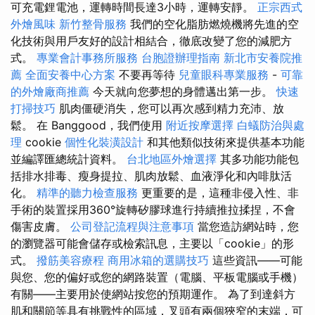
可充電鋰電池，運轉時間長達3小時，運轉安靜。
正宗西式
外燴風味
新竹整骨服務
我們的空化脂肪燃燒機將先進的空
化技術與用戶友好的設計相結合，徹底改變了您的減肥方
式。
專業會計事務所服務
台胞證辦理指南
新北市安養院推
薦
全面安養中心方案
不要再等待
兒童眼科專業服務
-
可靠
的外燴廠商推薦
今天就向您夢想的身體邁出第一步。
快速
打掃技巧
肌肉僵硬消失，您可以再次感到精力充沛、放
鬆。 在 Banggood，我們使用
附近按摩選擇
白蟻防治與處
理
cookie
個性化裝潢設計
和其他類似技術來提供基本功能
並編譯匯總統計資料。
台北地區外燴選擇
其多功能功能包
括排水排毒、瘦身提拉、肌肉放鬆、血液淨化和內啡肽活
化。
精準的聽力檢查服務
更重要的是，這種非侵入性、非
手術的裝置採用360°旋轉矽膠球進行持續推拉揉捏，不會
傷害皮膚。
公司登記流程與注意事項
當您造訪網站時，您
的瀏覽器可能會儲存或檢索訊息，主要以「cookie」的形
式。
撥筋美容療程
商用冰箱的選購技巧
這些資訊——可能
與您、您的偏好或您的網路裝置（電腦、平板電腦或手機）
有關——主要用於使網站按您的預期運作。 為了到達斜方
肌和關節等具有挑戰性的區域，叉頭有兩個狹窄的末端，可