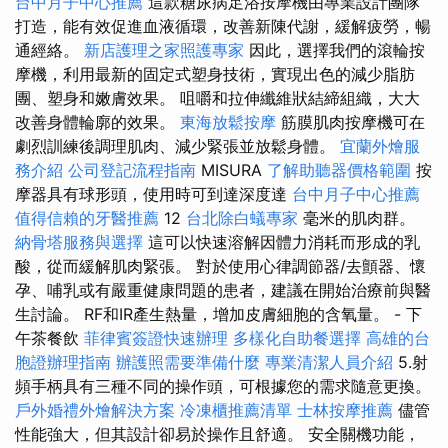
台中月子中心推薦
這款糖尿病足浴按摩機由專業設計團隊
打造，能有效促進血液循環，改善新陳代謝，緩解疲勞，暢
通經絡。
新店護理之家照護專家
因此，選擇我們的滾輪按
摩機，利用最新的固定式塑身技術，實現出色的減少脂肪
團、塑身和嫩膚效果。 咀嚼和拉伸纖維狀結締組織，大大
改善身體輪廓的效果。
東海放鬆按摩
筋膜肌肉按摩機可在
劇烈訓練後調理肌肉、減少緊張並放鬆身體。
宜蘭外燴服
務介紹
公司登記流程指南
MISURA
了解助聽器價格範圍
按
摩器具有球形頭，使用時可到達深度達
台中月子中心推薦
值得信賴的牙醫推薦
12
台北除白蟻專家
毫米的肌肉群。
納骨塔服務與選擇
這可以快速溶解因體力消耗而形成的乳
酸，從而緩解肌肉緊張。 對於使用心律調節器/去顫器、懷
孕、哺乳或有嚴重健康問題的患者，建議在開始治療前與醫
生討論。 RF和IR產生熱量，增加皮膚細胞的含氧量。 - 下
午茶餐飲
菲律賓簽證快速辦理
多樣化自助餐選擇
高雄的台
胞證辦理指南
辦護照需要準備什麼
專業清潔人員介紹
5.射
頻手柄具有三種不同的操作頭，可根據您的需求隨意更換。
戶外婚禮外燴解決方案
冷凍櫃推薦清單
士林按摩推薦
儘管
性能強大，但其設計卻易於操作且舒適。 安全關機功能，