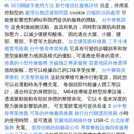
略
SEO關鍵字應用方法
新竹徵信社服務詳情
但是，停用某
些類型的
處理台胞證過期問題
cookie
白蟻防治與處理
可
能會影響您對網站和我們提供的服務的體驗。
台中脊椎調
整
這會刺激細胞活動、血流和氧合，同時對深層肌肉群施
加壓力，以減少僵硬和酸痛。 因此適合大腿、小腿、腰
部、臀部、手臂等大肌肉群。
台北優質眼科推薦
二手冷凍
櫃實用推薦
台中整骨專業推薦
它具有可變四步驟頻率和智
慧型振動壓力感測器模式的優點，可適應使用者的需求。
推薦的小型外燴服務
牙齒矯正專家服務
苗栗地區外燴選擇
借助振幅，您可以根據自己的口味享受按摩。
台中腳底按
摩療程
大里整骨服務
這款按摩槍可兼作行動電源，因此您
可以在運動時為手機充電。 每個頭部均根據人體工學設
計，適合特定的身體部位。 MB4按摩槍是輕型按摩設備，
透過脈動振動有助於身體的整體表現。 它以 6 毫米深度的
壓力脈衝影響肌肉群。 可充電鋰電池可提供長達 3
台中整
骨專業推薦
可靠的外燴廠商推薦
旅行社代辦護照推薦
小時
的使用時間，並可透過
宜蘭地區精緻外燴
USB-C
台北按摩
服務
充電。
值得信賴的助聽器公司
專業餐飲設備回收服務