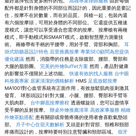
最好選擇包含更多附件的包。
高雄專業律師服務
由於每個
配件都是針對身體的不同部位而設計的，因此重要的是要記
住，按摩不在於數量，而在於品質。 與槍一起，包裝內還
有六個按摩頭，可用於身體的不同部位。 它還提供五種速
度模式，讓您可以享受適合您需求的按摩。 按摩槍有兩種
模式，即手動模式和SMART模式，啟動智慧壓力測量技
術。 兩條帶有手柄的平腰帶，用於手臂、背部和胸部。
耳
掛式助聽器設計特色
后里推薦按摩
專業SEO顧問為您提供
優化建議
然而，消脂帶的任務是去除腹部、腰部、臀部和
大腿的脂肪團。
完美的外燴Buffet方案
然而，產品對健康
的影響並不僅限於上述功能。
快速有效的找人服務
台中眼
科推薦專家
居家清潔的價格解析
HMS
足底放鬆按摩
MA1001對心血管系統有正面作用，有效放鬆肌肉並刺激其
發育。 球形頭設計針對大腿、小腿、腰部、臀部和手臂等
大肌肉群。
台中腳底按摩療程
透過螺旋頭，您可以盡情享
受手腳的反射按摩。
辦桌外燴推薦清單
高效家事服務
精緻
外燴茶點搭配
患有關節或骨骼疼痛的使用者會喜歡氣墊頭
部。
月子中心住宿天數解析
叉頭是針對背部、頸椎和頸部
疼痛而設計的，按摩時要特別注意腎臟和頸部區域。
假牙