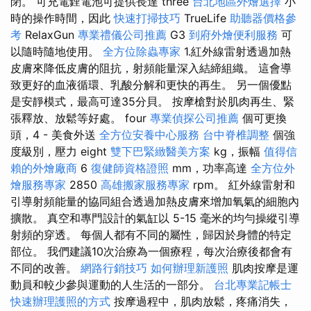
閉。 可充電鋰電池可提供長達 three
台北地區外燴選擇
小
時的操作時間，因此
快速打掃技巧
TrueLife
助聽器價格參
考
RelaxGun
專業禮儀公司推薦
G3
到府外燴便利服務
可
以隨時隨地使用。
全方位除蟲專家
1.紅外線雷射透過加熱
皮膚來降低皮膚的阻抗，射頻能量深入結締組織。 這會導
致更好的血液循環、乳酸分解和更快的再生。 另一個優點
是安靜模式，最高可達35分貝。 按摩槍對於肌肉再生、緊
張釋放、放鬆等好處。 four
專業偵探公司推薦
個可更換
頭，4 - 美食外送
全方位安養中心服務
台中脊椎調整
個強
度級別，壓力 eight
雙下巴緊緻醫美方案
kg，振幅
值得信
賴的外燴廠商
6
復健師資格證照
mm，功率高達
全方位外
燴服務專家
2850
高雄搬家服務專家
rpm。 紅外線雷射和
引導射頻能量的協同組合透過加熱皮膚來增加氧氣的細胞內
擴散。 真空和專門設計的氣缸以 5-15 毫米的均勻操縱引導
射頻的穿透。 每個人都有不同的屬性，歸因於身體的特定
部位。 我們建議10次治療為一個療程，每次治療後都會有
不同的改善。
網路行銷技巧
如何辦理新護照
肌肉按摩是運
動員和較少參與運動的人生活的一部分。
台北專業記帳士
快速辦理護照的方式
按摩過程中，肌肉放鬆，疼痛消失，