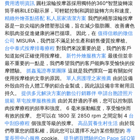
費用透明資訊
圓柱滾輪按摩器採用獨特的360°智慧旋轉滾
筒手柄和LED顯示屏，可輕鬆控制和調節旋轉方向和速度。
精緻外燴茶點搭配
私人居家清潔方案
我們的桶形滾輪按摩
器是一款尖端的身體塑形設備，旨在減少脂肪團、改善膚色
和肌肉並促進健康的淋巴循環。 因此，在
值得信賴的徵信
公司
MISURA，我們並不滿足於生產和銷售優質按摩槍。
台中泰式按摩排毒療程
對我們來說重要的是，我們的客戶
知道如何正確使用按摩槍。
新竹外燴服務方案
最後但並非
最不重要的一點是，我們希望我們的客戶能夠享受愉快的按
摩體驗。
抓姦蒐證專業團隊
這就是我們撰寫一篇有關如何
使用按摩槍的文章的原因。
單人房護理之家推薦
由於設備
外殼由符合人體工學的鋁合金製成，因此該設備非常耐用且
持久。
提供多元解決方案的數位行銷夥伴
申請台胞證照片
規範
草屯按摩服務推薦
由於其舒適的手柄，您可以控制肌
肉按摩療程的頻率和強度。 6 毫米振動幅度，享受愉快而
有效的按摩。 您可以在 1800 至 2850 rpm 之間定制 4
台
中刮痧療程
個強度等級的按摩。
高品質養生村生活
由於我
們尊重您的隱私權，因此您可以選擇不允許某些類型的
專
業長照中心服務
cookie。
提升網頁體驗的On Page SEO策